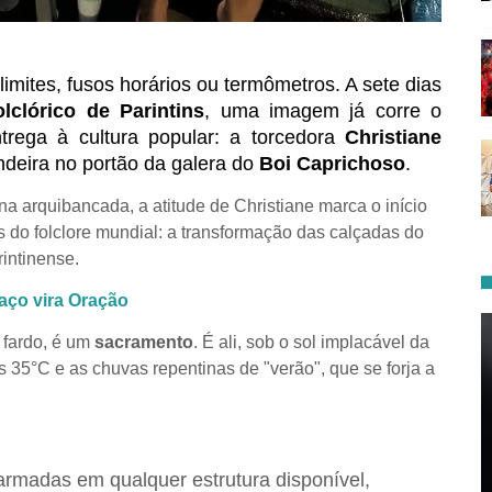
imites, fusos horários ou termômetros. A sete dias
olclórico de Parintins
, uma imagem já corre o
rega à cultura popular: a torcedora
Christiane
andeira no portão da galera do
Boi Caprichoso
.
a arquibancada, a atitude de Christiane marca o início
do folclore mundial: a transformação das calçadas do
intinense.
aço vira Oração
m fardo, é um
sacramento
. É ali, sob o sol implacável da
35°C e as chuvas repentinas de "verão", que se forja a
rmadas em qualquer estrutura disponível,