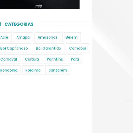
CATEGORIAS
Acre
Amapá
Amazonas
Belém
Boi Caprichoso
Boi Garantido
Carnaboi
Carnaval
Cultura
Parintins
Pará
Rondônia
Roraima
Santarém