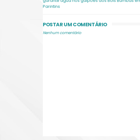
garante água nos galpões dos Bois Bumbás e
Parintins
POSTAR UM COMENTÁRIO
Nenhum comentário