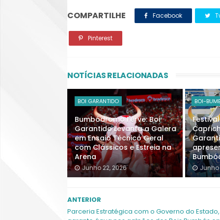
COMPARTILHE
Facebook
Tw
Pinterest
NOTÍCIAS RELACIONADAS
BOI GARANTIDO
BOI-BUM
Bumbódromo Ferve: Boi
Festival
Garantido Levanta a Galera
Capric
em Ensaio Técnico Geral
Garant
com Clássicos e Estreia na
aprese
Arena
Bumbó
Junho 22, 2026
Junho 
ANTERIOR
Parceria Estratégica com o Governo do Estado,