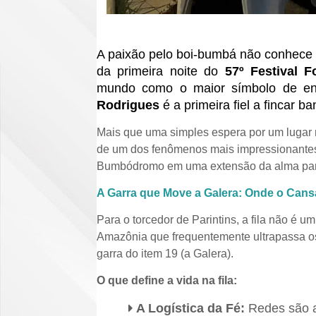
A paixão pelo boi-bumbá não conhece l
da primeira noite do
57º Festival F
mundo como o maior símbolo de ent
Rodrigues
é a primeira fiel a fincar b
Mais que uma simples espera por um lugar n
de um dos fenômenos mais impressionantes 
Bumbódromo em uma extensão da alma par
A Garra que Move a Galera: Onde o Cans
Para o torcedor de Parintins, a fila não é u
Amazônia que frequentemente ultrapassa os 
garra do item 19 (a Galera).
O que define a vida na fila:
A Logística da Fé:
Redes são a