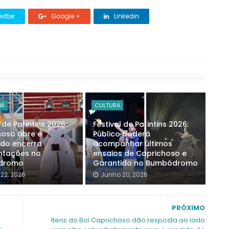
itter
Google +
Linkedin
BÁ
CULTURA
 de Parintins 2026:
Festival de Parintins 2026:
hoso abre e
Público poderá
ido encerra
acompanhar últimos
ntações no
ensaios de Caprichoso e
dromo
Garantido no Bumbódromo
22, 2026
Junho 20, 2026
PRÓXIMO
Itens do Boi Caprichoso dão resposta ao lado