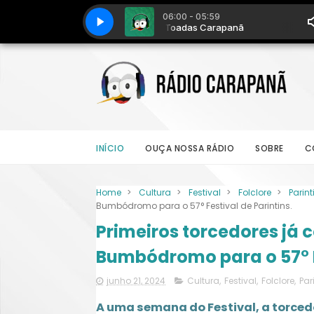
INÍCIO
OUÇA NOSSA RÁDIO
SOBRE
C
Home
>
Cultura
>
Festival
>
Folclore
>
Parint
Bumbódromo para o 57° Festival de Parintins.
Primeiros torcedores já
Bumbódromo para o 57° Fe
junho 21, 2024
Cultura
,
Festival
,
Folclore
,
Par
A uma semana do Festival, a torced