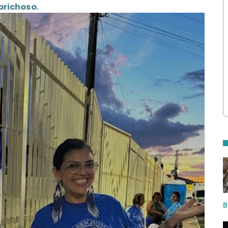
prichoso.
B