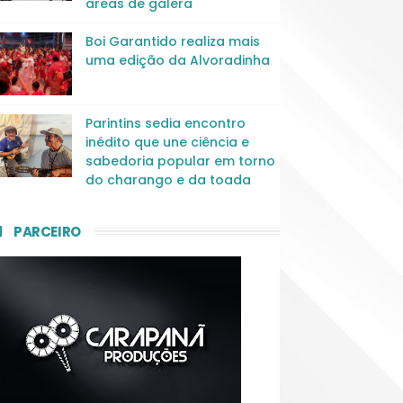
áreas de galera
Boi Garantido realiza mais
uma edição da Alvoradinha
Parintins sedia encontro
inédito que une ciência e
sabedoria popular em torno
do charango e da toada
PARCEIRO