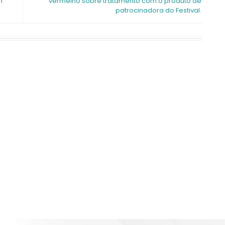
m
vermelho sobre tratamento com o produto de
patrocinadora do Festival.