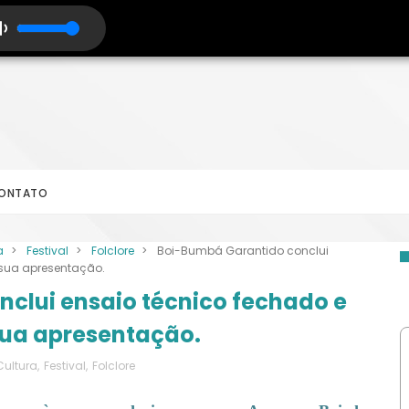
ONTATO
a
>
Festival
>
Folclore
>
Boi-Bumbá Garantido conclui
 sua apresentação.
clui ensaio técnico fechado e
ua apresentação.
Cultura
,
Festival
,
Folclore