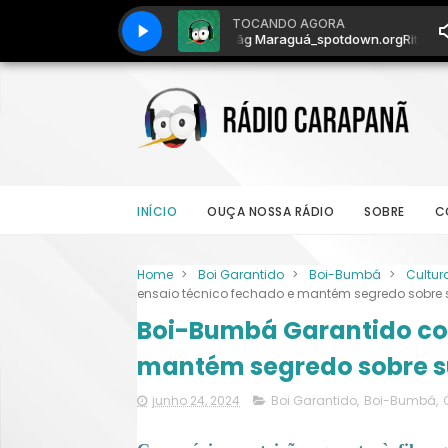
INÍCIO
OUÇA NOSSA RÁDIO
SOBRE
C
Home
>
Boi Garantido
>
Boi-Bumbá
>
Cultur
ensaio técnico fechado e mantém segredo sobre
Boi-Bumbá Garantido con
mantém segredo sobre s
junho 24, 2024
Boi Garantido
,
Boi-Bumbá
,