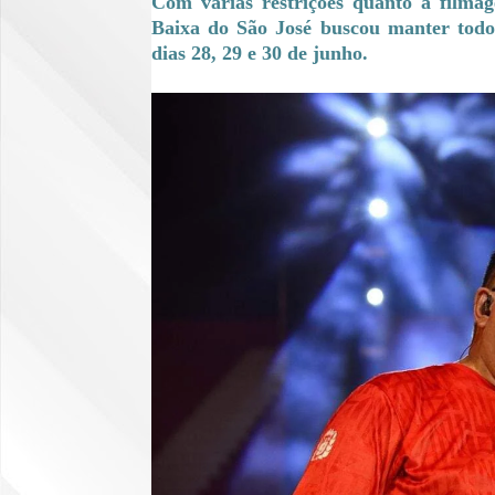
Com várias restrições quanto à filma
Baixa do São José buscou manter todo 
dias 28, 29 e 30 de junho.