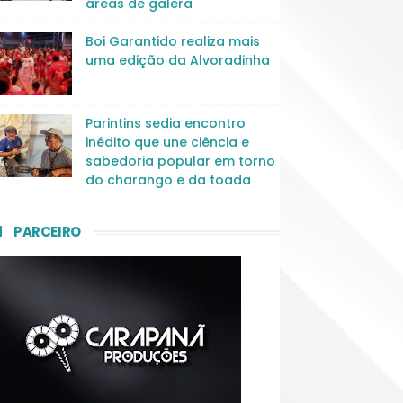
áreas de galera
Boi Garantido realiza mais
uma edição da Alvoradinha
Parintins sedia encontro
inédito que une ciência e
sabedoria popular em torno
do charango e da toada
PARCEIRO