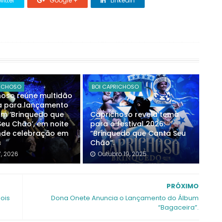
itter
Google +
Linkedin
RICHOSO
BOI CAPRICHOSO
hoso reúne multidão
a para lançamento
um ‘Brinquedo que
Caprichoso revela tema
eu Chão’, em noite
para o festival 2026:
nde celebração em
“Brinquedo que Canta Seu
s
Chão”.
7, 2026
Outubro 19, 2025
PRÓXIMO
ois
Dona Onete Anuncia o Lançamento do Álbum
“Bagaceira”.