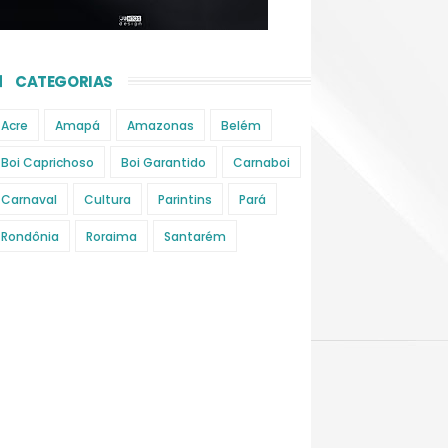
CATEGORIAS
Acre
Amapá
Amazonas
Belém
Boi Caprichoso
Boi Garantido
Carnaboi
Carnaval
Cultura
Parintins
Pará
Rondônia
Roraima
Santarém