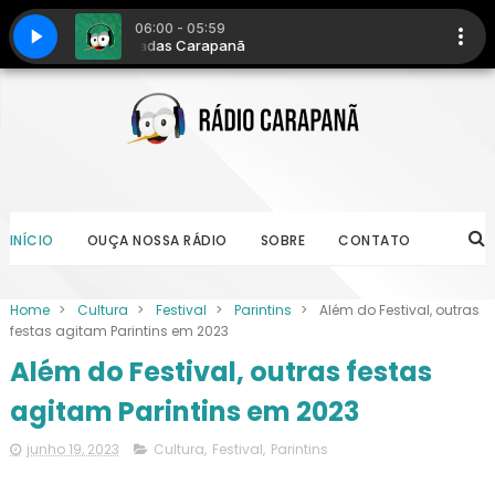
INÍCIO
OUÇA NOSSA RÁDIO
SOBRE
CONTATO
Home
>
Cultura
>
Festival
>
Parintins
>
Além do Festival, outras
festas agitam Parintins em 2023
Além do Festival, outras festas
agitam Parintins em 2023
junho 19, 2023
Cultura
,
Festival
,
Parintins