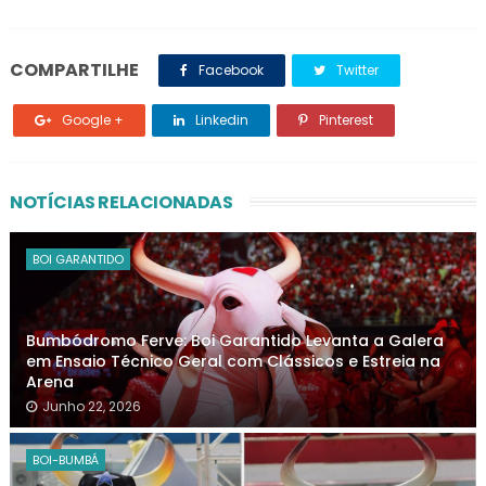
COMPARTILHE
Facebook
Twitter
Google +
Linkedin
Pinterest
NOTÍCIAS RELACIONADAS
BOI GARANTIDO
Bumbódromo Ferve: Boi Garantido Levanta a Galera
em Ensaio Técnico Geral com Clássicos e Estreia na
Arena
Junho 22, 2026
BOI-BUMBÁ