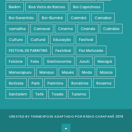
Belém
Boa Vista do Ramos
Boi Caprichoso
Boi Garantido
Boi-Bumbá
Carimbó
Carnaboi
carnailha
Carnaval
Cinema
Ciranda
Culinária
Cultura
Cultural
Educação
Festival
FESTIVAL DE PARINTINS
Festribal
Flor Matizada
Folclore
Folia
Gastronomia
Juruti
Macapá
Manacapuru
Manaus
Maués
Moda
Música
Notícias
Pará
Parintins
Rondônia
Roraima
Santarém
Tefé
Toada
Turismo
CREATED BY
THEMEXPOSE
ADAPTADO POR RÁDIO CARAPANÃ 2018