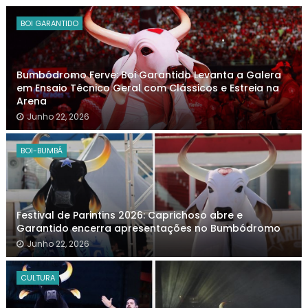
BOI GARANTIDO
Bumbódromo Ferve: Boi Garantido Levanta a Galera
em Ensaio Técnico Geral com Clássicos e Estreia na
Arena
Junho 22, 2026
BOI-BUMBÁ
Festival de Parintins 2026: Caprichoso abre e
Garantido encerra apresentações no Bumbódromo
Junho 22, 2026
CULTURA