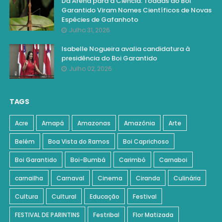
Da Arena para a Ciência: Toadas do Boi
Garantido Viram Nomes Científicos de Novas
Espécies de Gafanhoto
Julho 31, 2026
Isabelle Nogueira avalia candidatura à
presidência do Boi Garantido
Julho 02, 2026
TAGS
Acre
Amapá
Amazonas
Amazônia
Arte
Belém
Boa Vista do Ramos
Boi Caprichoso
Boi Garantido
Boi-Bumbá
Carimbó
Carnaboi
carnailha
Carnaval
Cinema
Ciranda
Culinária
Cultura
Cultural
Educação
Festival
FESTIVAL DE PARINTINS
Festribal
Flor Matizada