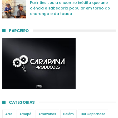
Parintins sedia encontro inédito que une
ciência e sabedoria popular em torno do
charango e da toada
PARCEIRO
CATEGORIAS
Acre
Amapá
Amazonas
Belém
Boi Caprichoso