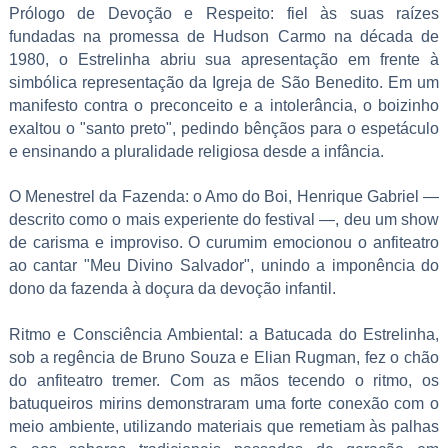
Prólogo de Devoção e Respeito: fiel às suas raízes
fundadas na promessa de Hudson Carmo na década de
1980, o Estrelinha abriu sua apresentação em frente à
simbólica representação da Igreja de São Benedito. Em um
manifesto contra o preconceito e a intolerância, o boizinho
exaltou o "santo preto", pedindo bênçãos para o espetáculo
e ensinando a pluralidade religiosa desde a infância.
O Menestrel da Fazenda: o Amo do Boi, Henrique Gabriel —
descrito como o mais experiente do festival —, deu um show
de carisma e improviso. O curumim emocionou o anfiteatro
ao cantar "Meu Divino Salvador", unindo a imponência do
dono da fazenda à doçura da devoção infantil.
Ritmo e Consciência Ambiental: a Batucada do Estrelinha,
sob a regência de Bruno Souza e Elian Rugman, fez o chão
do anfiteatro tremer. Com as mãos tecendo o ritmo, os
batuqueiros mirins demonstraram uma forte conexão com o
meio ambiente, utilizando materiais que remetiam às palhas