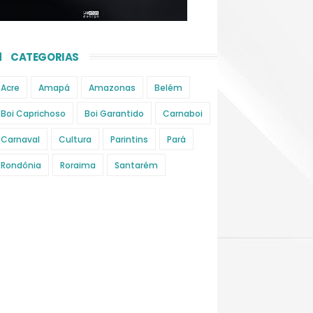
CATEGORIAS
Acre
Amapá
Amazonas
Belém
Boi Caprichoso
Boi Garantido
Carnaboi
Carnaval
Cultura
Parintins
Pará
Rondônia
Roraima
Santarém