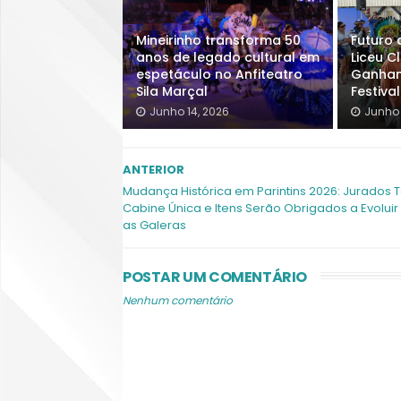
Mineirinho transforma 50
Futuro 
anos de legado cultural em
Liceu C
espetáculo no Anfiteatro
Ganham
Sila Marçal
Festiva
Junho 14, 2026
Junho 
ANTERIOR
Mudança Histórica em Parintins 2026: Jurados 
Cabine Única e Itens Serão Obrigados a Evoluir
as Galeras
POSTAR UM COMENTÁRIO
Nenhum comentário