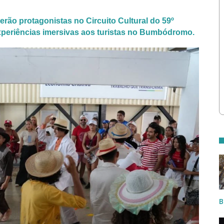
erão protagonistas no Circuito Cultural do 59º
xperiências imersivas aos turistas no Bumbódromo.
B