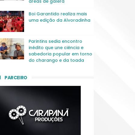
áreas de galera
Boi Garantido realiza mais
uma edição da Alvoradinha
Parintins sedia encontro
inédito que une ciência e
sabedoria popular em torno
do charango e da toada
PARCEIRO