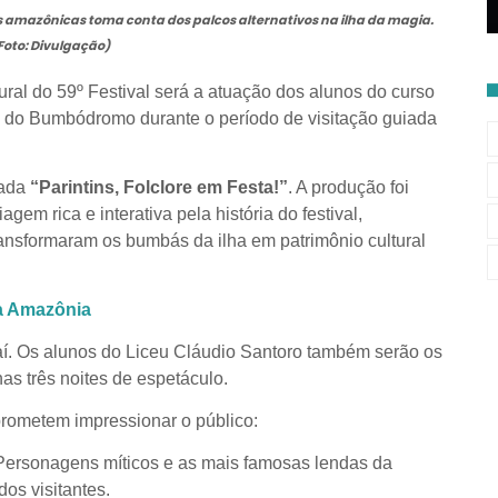
as amazônicas toma conta dos palcos alternativos na ilha da magia.
Foto: Divulgação)
ral do 59º Festival será a atuação dos alunos do curso
as do Bumbódromo durante o período de visitação guiada
zada
“Parintins, Folclore em Festa!”
. A produção foi
gem rica e interativa pela história do festival,
transformaram os bumbás da ilha em patrimônio cultural
da Amazônia
 aí. Os alunos do Liceu Cláudio Santoro também serão os
nas três noites de espetáculo.
prometem impressionar o público:
ersonagens míticos e as mais famosas lendas da
os visitantes.