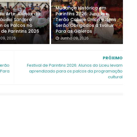
Mudança Histórica em
da Arte: Alunos do
Parintins 2026: Jurados
láudio Santoro
Terão Cabine Única e Itens
 os Palcos no
Serão Obrigados a Evoluir
l de Parintins 2026
Para as Galeras
09, 2026
Junho 09, 2026
PRÓXIMO
Terão
Festival de Parintins 2026: Alunos do Liceu levam
 Para
aprendizado para os palcos da programação
cultural