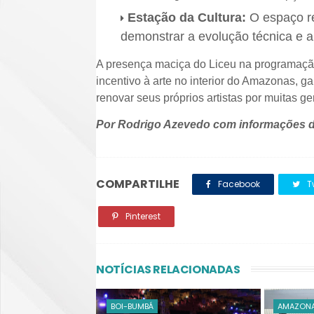
Estação da Cultura:
O espaço r
demonstrar a evolução técnica e ar
A presença maciça do Liceu na programação c
incentivo à arte no interior do Amazonas, g
renovar seus próprios artistas por muitas g
Por Rodrigo Azevedo com informações d
COMPARTILHE
Facebook
Tw
Pinterest
NOTÍCIAS RELACIONADAS
BOI-BUMBÁ
AMAZON