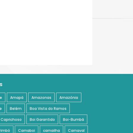
S
e
Amapá
Amazonas
Amazônia
e
Belém
Boa Vista do Ramos
 Caprichoso
Boi Garantido
Boi-Bumbá
rimbó
Carnaboi
carnailha
Carnaval