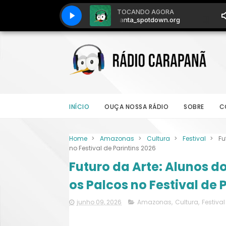
INÍCIO
OUÇA NOSSA RÁDIO
SOBRE
C
Home
>
Amazonas
>
Cultura
>
Festival
>
Fu
no Festival de Parintins 2026
Futuro da Arte: Alunos 
os Palcos no Festival de 
junho 09, 2026
Amazonas
,
Cultura
,
Festival