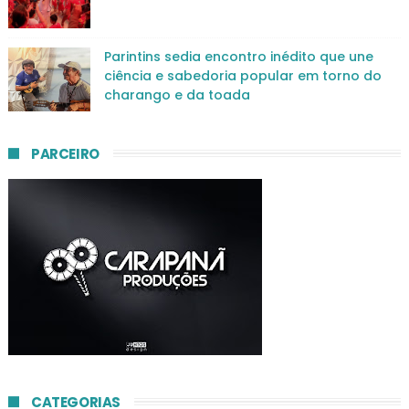
Parintins sedia encontro inédito que une
ciência e sabedoria popular em torno do
charango e da toada
PARCEIRO
CATEGORIAS