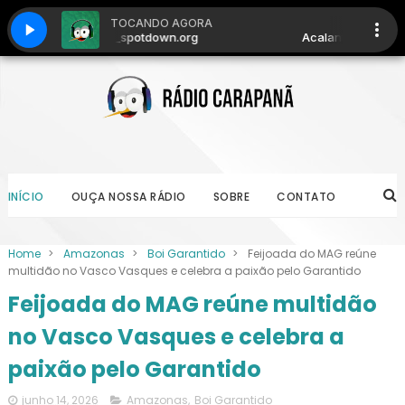
INÍCIO
OUÇA NOSSA RÁDIO
SOBRE
CONTATO
Home
>
Amazonas
>
Boi Garantido
>
Feijoada do MAG reúne
multidão no Vasco Vasques e celebra a paixão pelo Garantido
Feijoada do MAG reúne multidão
no Vasco Vasques e celebra a
paixão pelo Garantido
junho 14, 2026
Amazonas
,
Boi Garantido