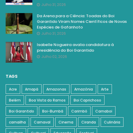
Julho 31, 2026
Da Arena para a Ciência: Toadas do Boi
Garantido Viram Nomes Científicos de Novas
Espécies de Gafanhoto
Julho 31, 2026
Isabelle Nogueira avalia candidatura à
presidência do Boi Garantido
Julho 02, 2026
TAGS
Acre
Amapá
Amazonas
Amazônia
Arte
Belém
Boa Vista do Ramos
Boi Caprichoso
Boi Garantido
Boi-Bumbá
Carimbó
Carnaboi
carnailha
Carnaval
Cinema
Ciranda
Culinária