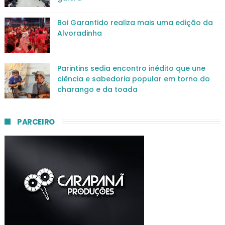
Boi Garantido realiza mais uma edição da
Alvoradinha
Parintins sedia encontro inédito que une
ciência e sabedoria popular em torno do
charango e da toada
PARCEIRO