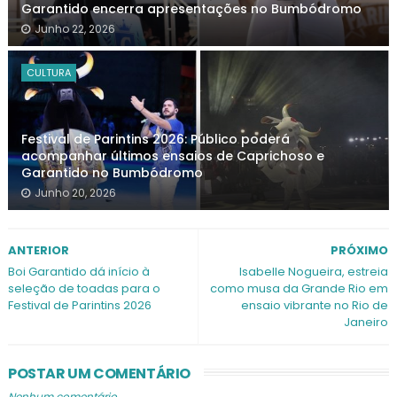
Garantido encerra apresentações no Bumbódromo
Junho 22, 2026
CULTURA
Festival de Parintins 2026: Público poderá
acompanhar últimos ensaios de Caprichoso e
Garantido no Bumbódromo
Junho 20, 2026
ANTERIOR
PRÓXIMO
Boi Garantido dá início à
Isabelle Nogueira, estreia
seleção de toadas para o
como musa da Grande Rio em
Festival de Parintins 2026
ensaio vibrante no Rio de
Janeiro
POSTAR UM COMENTÁRIO
Nenhum comentário