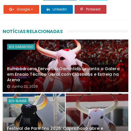
Google +
Linkedin
Pinterest
NOTÍCIAS RELACIONADAS
BOI GARANTIDO
Bumbódromo Ferve: Boi Garantido Levanta a Galera
em Ensaio Técnico Geral com Clássicos e Estreia na
Arena
Junho 22, 2026
BOI-BUMBÁ
Festival de Parintins 2026: Caprichoso abre e