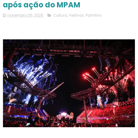
após ação do MPAM
novembro 05, 2025
Cultura
,
Festival
,
Parintins