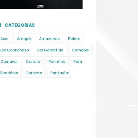
CATEGORIAS
Acre
Amapá
Amazonas
Belém
Boi Caprichoso
Boi Garantido
Carnaboi
Carnaval
Cultura
Parintins
Pará
Rondônia
Roraima
Santarém