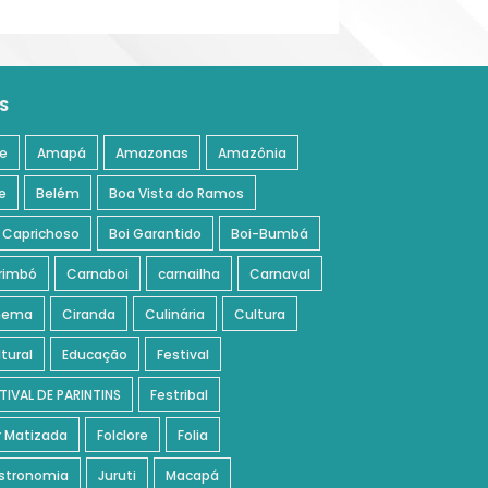
S
e
Amapá
Amazonas
Amazônia
e
Belém
Boa Vista do Ramos
 Caprichoso
Boi Garantido
Boi-Bumbá
rimbó
Carnaboi
carnailha
Carnaval
nema
Ciranda
Culinária
Cultura
tural
Educação
Festival
TIVAL DE PARINTINS
Festribal
r Matizada
Folclore
Folia
stronomia
Juruti
Macapá