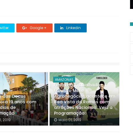
itter
Google +
Linkedin
AMAZONAS
Festa do Trabalhador, II
Feira do Mel e
o das Docas
Agronegócios acontece em
ra 19 anos com
Boa Vista do Ramos com
dias de
atrações Nacionais. Veja a
amação
Programação:
0, 2019
Maio 01, 2019