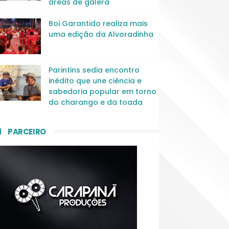
áreas de galera
Boi Garantido realiza mais
uma edição da Alvoradinha
Parintins sedia encontro
inédito que une ciência e
sabedoria popular em torno
do charango e da toada
PARCEIRO