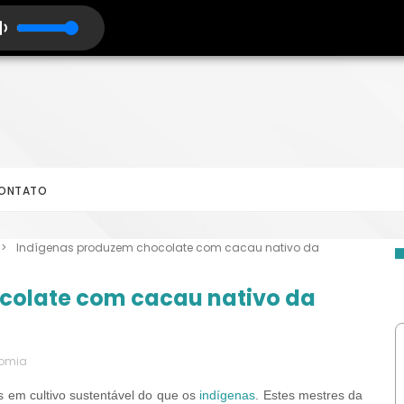
ONTATO
>
Indígenas produzem chocolate com cacau nativo da
colate com cacau nativo da
omia
 em cultivo sustentável do que os
indígenas
. Estes mestres da