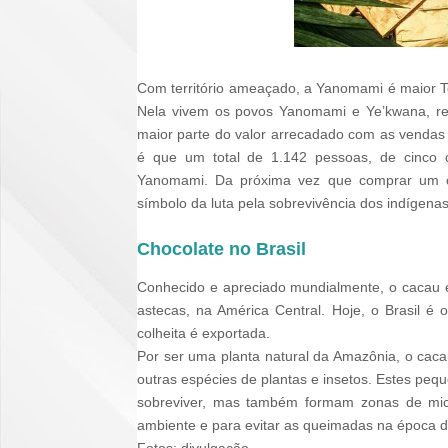
Com território ameaçado, a Yanomami é maior Te
Nela vivem os povos Yanomami e Ye’kwana, respo
maior parte do valor arrecadado com as vendas
é que um total de 1.142 pessoas, de cinco c
Yanomami. Da próxima vez que comprar um ch
símbolo da luta pela sobrevivência dos indígenas
Chocolate no Brasil
Conhecido e apreciado mundialmente, o cacau é 
astecas, na América Central. Hoje, o Brasil é
colheita é exportada.
Por ser uma planta natural da Amazônia, o caca
outras espécies de plantas e insetos. Estes peq
sobreviver, mas também formam zonas de mi
ambiente e para evitar as queimadas na época d
Fotos: divulgação