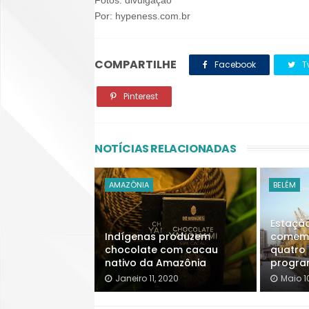
Por: hypeness.com.br
COMPARTILHE
Facebook
Tw
Pinterest
NOTÍCIAS RELACIONADAS
AMAZÔNIA
BELÉM
Estaçã
Indígenas produzem
comemo
chocolate com cacau
quatro 
nativo da Amazônia
progr
Janeiro 11, 2020
Maio 1