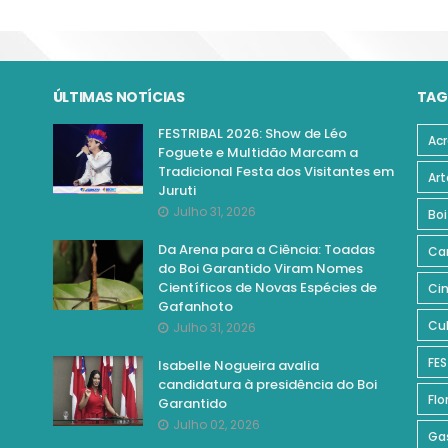
ÚLTIMAS NOTÍCIAS
TAG
FESTRIBAL 2026: Show de Léo
Acr
Foguete e Multidão Marcam a
Tradicional Festa dos Visitantes em
Art
Juruti
Julho 31, 2026
Boi
Da Arena para a Ciência: Toadas
Ca
do Boi Garantido Viram Nomes
Científicos de Novas Espécies de
Ci
Gafanhoto
Cul
Julho 31, 2026
FES
Isabelle Nogueira avalia
candidatura à presidência do Boi
Flo
Garantido
Julho 02, 2026
Ga