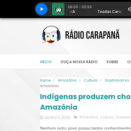
INÍCIO
OUÇA NOSSA RÁDIO
SOBRE
C
Home
>
Amazônia
>
Cultura
>
Gastronomia
Amazônia
Indígenas produzem cho
Amazônia
janeiro 11, 2020
Amazônia
,
Cultura
,
Gastron
Nenhum outro povo possui tantos conhecimentos