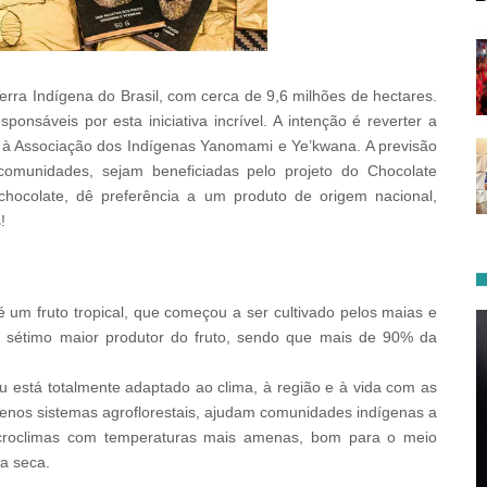
rra Indígena do Brasil, com cerca de 9,6 milhões de hectares.
nsáveis por esta iniciativa incrível. A intenção é reverter a
 à Associação dos Indígenas Yanomami e Ye’kwana. A previsão
omunidades, sejam beneficiadas pelo projeto do Chocolate
ocolate, dê preferência a um produto de origem nacional,
!
um fruto tropical, que começou a ser cultivado pelos maias e
 o sétimo maior produtor do fruto, sendo que mais de 90% da
u está totalmente adaptado ao clima, à região e à vida com as
uenos sistemas agroflorestais, ajudam comunidades indígenas a
croclimas com temperaturas mais amenas, bom para o meio
a seca.