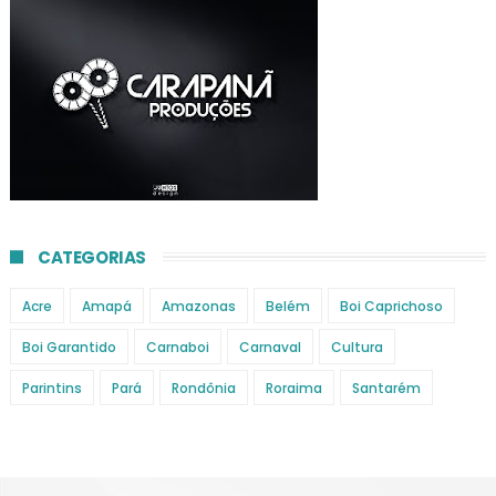
CATEGORIAS
Acre
Amapá
Amazonas
Belém
Boi Caprichoso
Boi Garantido
Carnaboi
Carnaval
Cultura
Parintins
Pará
Rondônia
Roraima
Santarém