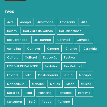
TAGS
Acre
Amapá
Amazonas
Amazônia
Arte
Belém
Boa Vista do Ramos
Boi Caprichoso
Boi Garantido
Boi-Bumbá
Carimbó
Carnaboi
carnailha
Carnaval
Cinema
Ciranda
Culinária
Cultura
Cultural
Educação
Festival
FESTIVAL DE PARINTINS
Festribal
Flor Matizada
Folclore
Folia
Gastronomia
Juruti
Macapá
Manacapuru
Manaus
Maués
Moda
Música
Notícias
Pará
Parintins
Rondônia
Roraima
Santarém
Tefé
Toada
Turismo