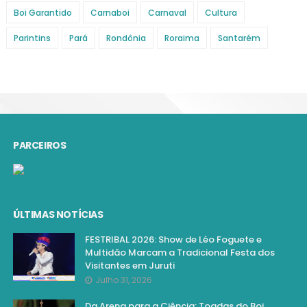
Boi Garantido
Carnaboi
Carnaval
Cultura
Parintins
Pará
Rondônia
Roraima
Santarém
PARCEIROS
ÚLTIMAS NOTÍCIAS
FESTRIBAL 2026: Show de Léo Foguete e
Multidão Marcam a Tradicional Festa dos
Visitantes em Juruti
Julho 31, 2026
Da Arena para a Ciência: Toadas do Boi