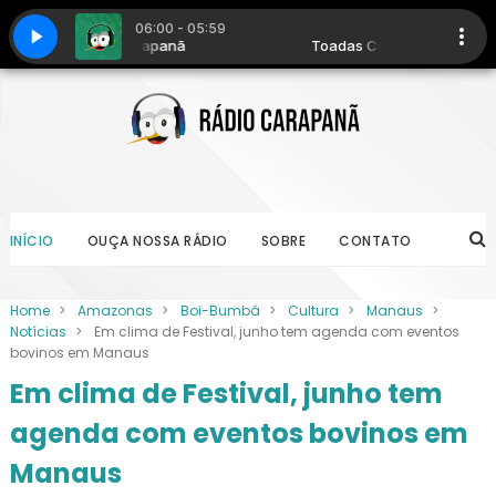
INÍCIO
OUÇA NOSSA RÁDIO
SOBRE
CONTATO
Home
>
Amazonas
>
Boi-Bumbá
>
Cultura
>
Manaus
>
Notícias
>
Em clima de Festival, junho tem agenda com eventos
bovinos em Manaus
Em clima de Festival, junho tem
agenda com eventos bovinos em
Manaus