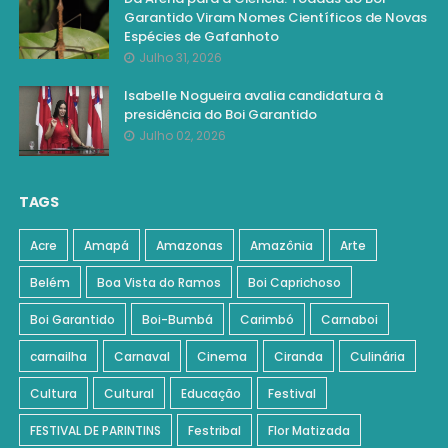
Garantido Viram Nomes Científicos de Novas
Espécies de Gafanhoto
Julho 31, 2026
Isabelle Nogueira avalia candidatura à
presidência do Boi Garantido
Julho 02, 2026
TAGS
Acre
Amapá
Amazonas
Amazônia
Arte
Belém
Boa Vista do Ramos
Boi Caprichoso
Boi Garantido
Boi-Bumbá
Carimbó
Carnaboi
carnailha
Carnaval
Cinema
Ciranda
Culinária
Cultura
Cultural
Educação
Festival
FESTIVAL DE PARINTINS
Festribal
Flor Matizada