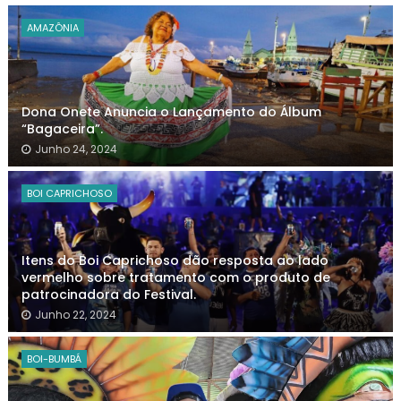
AMAZÔNIA
Dona Onete Anuncia o Lançamento do Álbum
“Bagaceira”.
Junho 24, 2024
BOI CAPRICHOSO
Itens do Boi Caprichoso dão resposta ao lado
vermelho sobre tratamento com o produto de
patrocinadora do Festival.
Junho 22, 2024
BOI-BUMBÁ