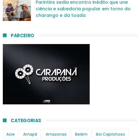
Parintins sedia encontro inédito que une
ciência e sabedoria popular em torno do
charango e da toada
PARCEIRO
CATEGORIAS
Acre
Amapá
Amazonas
Belém
Boi Caprichoso