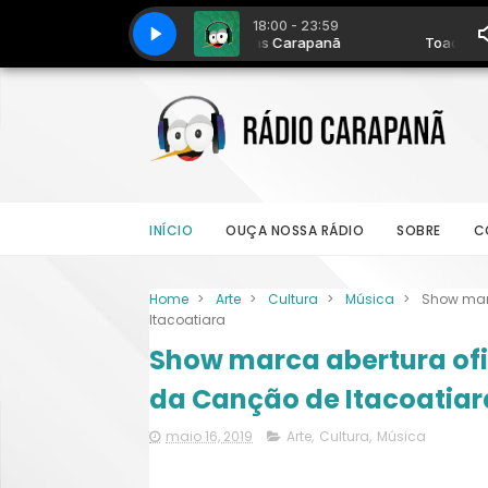
INÍCIO
OUÇA NOSSA RÁDIO
SOBRE
C
Home
>
Arte
>
Cultura
>
Música
>
Show marc
Itacoatiara
Show marca abertura ofic
da Canção de Itacoatiar
maio 16, 2019
Arte
,
Cultura
,
Música