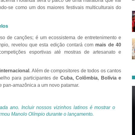
 Iracema Holanda será o palco de uma maratona que vai
ndo-se como um dos maiores festivais multiculturais do
elos
o de canções; é um ecossistema de entretenimento e
mpio, revelou que esta edição contará com
mais de 40
ompetições esportivas até mostras de artesanato e
internacional
. Além de compositores de todos os cantos
melho para participantes de
Cuba, Colômbia, Bolívia e
de pan-amazônica a um novo patamar.
 ano. Incluir nossos vizinhos latinos é mostrar o
firmou Manolo Olímpio durante o lançamento.