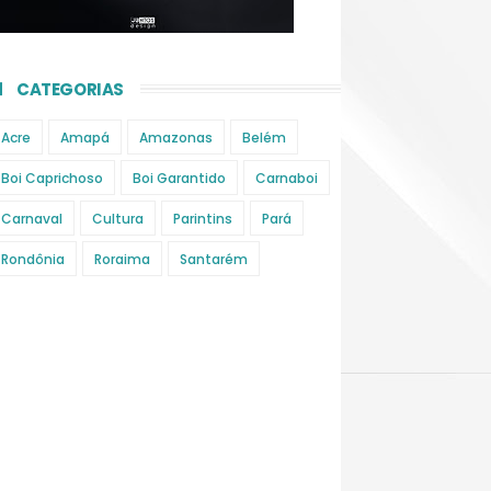
CATEGORIAS
Acre
Amapá
Amazonas
Belém
Boi Caprichoso
Boi Garantido
Carnaboi
Carnaval
Cultura
Parintins
Pará
Rondônia
Roraima
Santarém