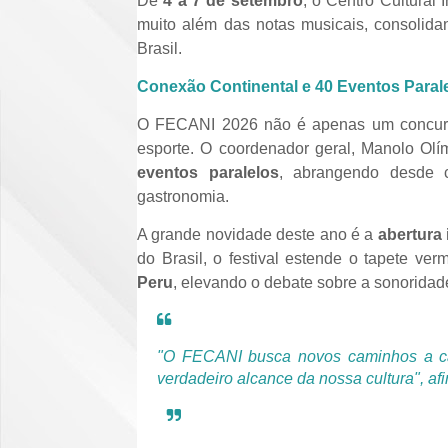
De
4 a 7 de setembro
, o Centro Cultural
muito além das notas musicais, consolida
Brasil.
Conexão Continental e 40 Eventos Paral
O FECANI 2026 não é apenas um concurs
esporte. O coordenador geral, Manolo Olí
eventos paralelos
, abrangendo desde c
gastronomia.
A grande novidade deste ano é a
abertura 
do Brasil, o festival estende o tapete ver
Peru
, elevando o debate sobre a sonorida
"O FECANI busca novos caminhos a cada
verdadeiro alcance da nossa cultura"
, a