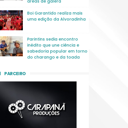
áreas de galera
Boi Garantido realiza mais
uma edição da Alvoradinha
Parintins sedia encontro
inédito que une ciência e
sabedoria popular em torno
do charango e da toada
PARCEIRO