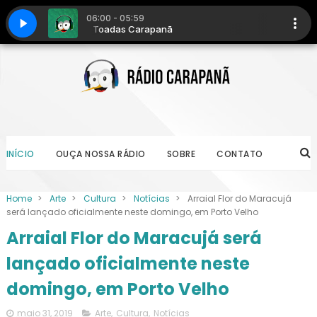
INÍCIO
OUÇA NOSSA RÁDIO
SOBRE
CONTATO
Home
>
Arte
>
Cultura
>
Notícias
>
Arraial Flor do Maracujá
será lançado oficialmente neste domingo, em Porto Velho
Arraial Flor do Maracujá será
lançado oficialmente neste
domingo, em Porto Velho
maio 31, 2019
Arte
,
Cultura
,
Notícias