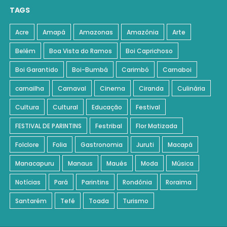
TAGS
Acre
Amapá
Amazonas
Amazônia
Arte
Belém
Boa Vista do Ramos
Boi Caprichoso
Boi Garantido
Boi-Bumbá
Carimbó
Carnaboi
carnailha
Carnaval
Cinema
Ciranda
Culinária
Cultura
Cultural
Educação
Festival
FESTIVAL DE PARINTINS
Festribal
Flor Matizada
Folclore
Folia
Gastronomia
Juruti
Macapá
Manacapuru
Manaus
Maués
Moda
Música
Notícias
Pará
Parintins
Rondônia
Roraima
Santarém
Tefé
Toada
Turismo