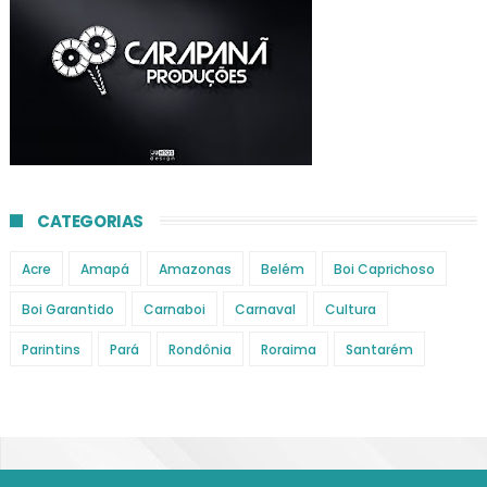
CATEGORIAS
Acre
Amapá
Amazonas
Belém
Boi Caprichoso
Boi Garantido
Carnaboi
Carnaval
Cultura
Parintins
Pará
Rondônia
Roraima
Santarém