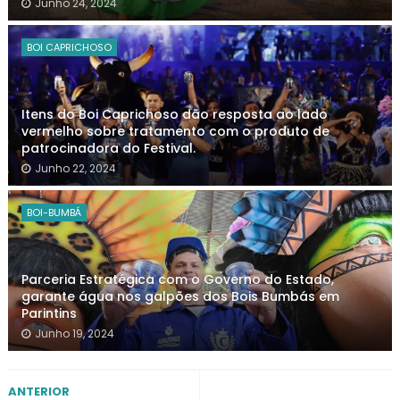
Junho 24, 2024
BOI CAPRICHOSO
Itens do Boi Caprichoso dão resposta ao lado
vermelho sobre tratamento com o produto de
patrocinadora do Festival.
Junho 22, 2024
BOI-BUMBÁ
Parceria Estratégica com o Governo do Estado,
garante água nos galpões dos Bois Bumbás em
Parintins
Junho 19, 2024
ANTERIOR