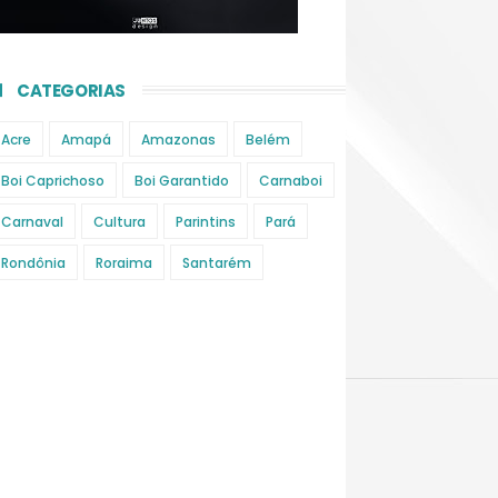
CATEGORIAS
Acre
Amapá
Amazonas
Belém
Boi Caprichoso
Boi Garantido
Carnaboi
Carnaval
Cultura
Parintins
Pará
Rondônia
Roraima
Santarém