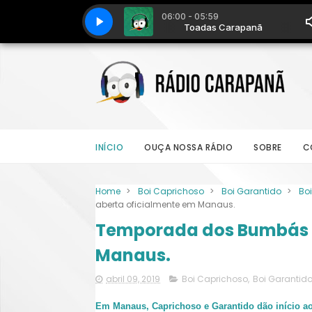
INÍCIO
OUÇA NOSSA RÁDIO
SOBRE
C
Home
>
Boi Caprichoso
>
Boi Garantido
>
Bo
aberta oficialmente em Manaus.
Temporada dos Bumbás é
Manaus.
abril 09, 2019
Boi Caprichoso
,
Boi Garantid
Em Manaus, Caprichoso e Garantido dão início ao