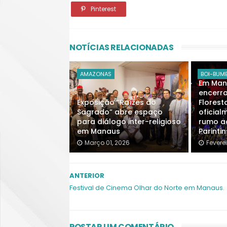
Pinterest
NOTÍCIAS RELACIONADAS
AMAZONAS
BOI-BUM
Em Man
encerr
Exposição “Raízes do
Florest
Sagrado” abre espaço
oficia
para diálogo inter-religioso
rumo ao
em Manaus
Parintin
Março 01, 2026
Fevere
ANTERIOR
Festival de Cinema Olhar do Norte em Manaus.
POSTAR UM COMENTÁRIO