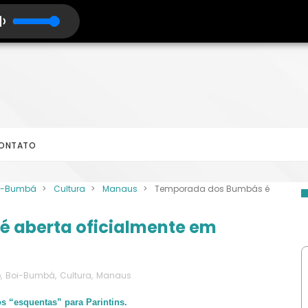
ONTATO
i-Bumbá
>
Cultura
>
Manaus
>
Temporada dos Bumbás é
 aberta oficialmente em
o
,
Boi-Bumbá
,
Cultura
,
Manaus
s “esquentas” para Parintins.