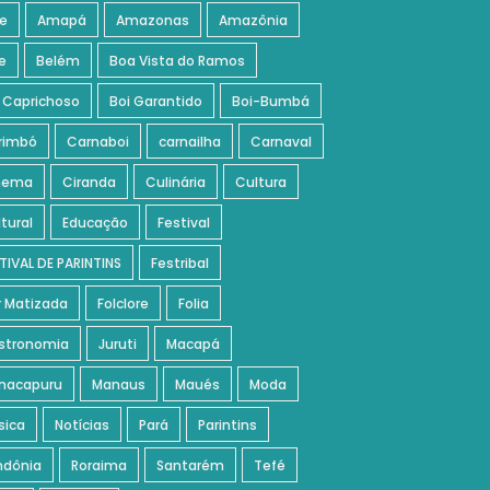
e
Amapá
Amazonas
Amazônia
e
Belém
Boa Vista do Ramos
 Caprichoso
Boi Garantido
Boi-Bumbá
rimbó
Carnaboi
carnailha
Carnaval
nema
Ciranda
Culinária
Cultura
tural
Educação
Festival
TIVAL DE PARINTINS
Festribal
r Matizada
Folclore
Folia
stronomia
Juruti
Macapá
nacapuru
Manaus
Maués
Moda
sica
Notícias
Pará
Parintins
ndônia
Roraima
Santarém
Tefé