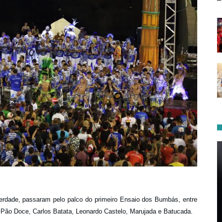
erdade, passaram pelo palco do primeiro Ensaio dos Bumbás, entre
 Pão Doce, Carlos Batata, Leonardo Castelo, Marujada e Batucada.