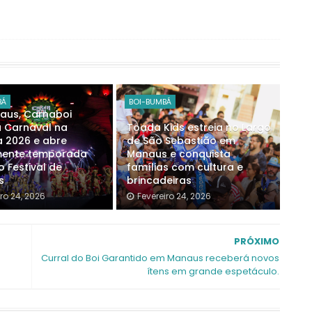
BÁ
BOI-BUMBÁ
aus, Carnaboi
a Carnaval na
Toada Kids estreia no Largo
a 2026 e abre
de São Sebastião em
lmente temporada
Manaus e conquista
 Festival de
famílias com cultura e
s
brincadeiras
iro 24, 2026
Fevereiro 24, 2026
PRÓXIMO
Curral do Boi Garantido em Manaus receberá novos
ítens em grande espetáculo.