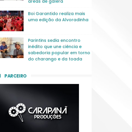
áreas de galera
Boi Garantido realiza mais
uma edição da Alvoradinha
Parintins sedia encontro
inédito que une ciência e
sabedoria popular em torno
do charango e da toada
PARCEIRO