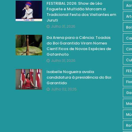
FESTRIBAL 2026: Show de Léo
Acr
Foguete e Multidão Marcam a
Tradicional Festa dos Visitantes em
Art
Juruti
Julho 31, 2026
Boi
Da Arena para a Ciência: Toadas
Ca
do Boi Garantido Viram Nomes
Científicos de Novas Espécies de
Ci
Gafanhoto
Cul
Julho 31, 2026
FES
Isabelle Nogueira avalia
candidatura à presidência do Boi
Flo
Garantido
Julho 02, 2026
Ga
Ma
Mú
Ro