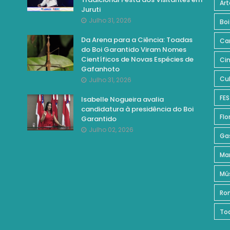
Art
Juruti
Julho 31, 2026
Boi
Da Arena para a Ciência: Toadas
Ca
do Boi Garantido Viram Nomes
Científicos de Novas Espécies de
Ci
Gafanhoto
Cul
Julho 31, 2026
FES
Isabelle Nogueira avalia
candidatura à presidência do Boi
Flo
Garantido
Julho 02, 2026
Ga
Ma
Mú
Ro
To