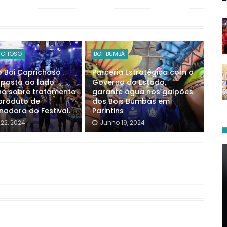
RICHOSO
BOI-BUMBÁ
o Boi Caprichoso
Parceria Estratégica com o
sposta ao lado
Governo do Estado,
ho sobre tratamento
garante água nos galpões
produto de
dos Bois Bumbás em
nadora do Festival.
Parintins
22, 2024
Junho 19, 2024