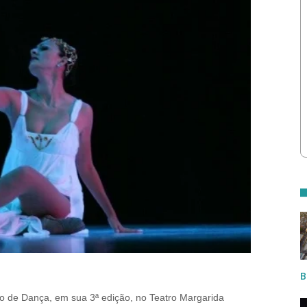
B
no de Dança, em sua 3ª edição, no Teatro Margarida