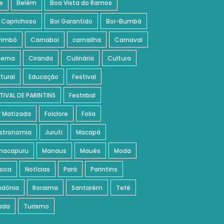
e
Belém
Boa Vista do Ramos
 Caprichoso
Boi Garantido
Boi-Bumbá
rimbó
Carnaboi
carnailha
Carnaval
nema
Ciranda
Culinária
Cultura
tural
Educação
Festival
TIVAL DE PARINTINS
Festribal
r Matizada
Folclore
Folia
stronomia
Juruti
Macapá
nacapuru
Manaus
Maués
Moda
sica
Notícias
Pará
Parintins
ndônia
Roraima
Santarém
Tefé
ada
Turismo