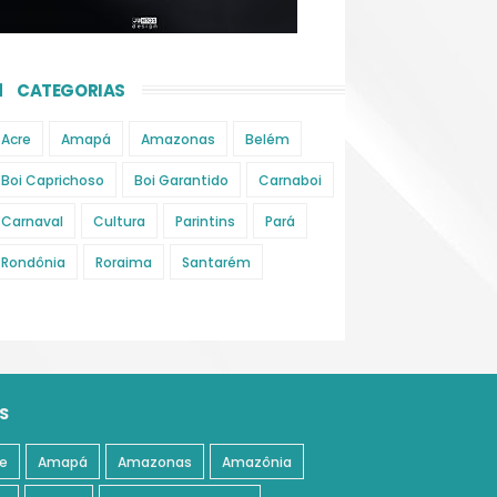
CATEGORIAS
Acre
Amapá
Amazonas
Belém
Boi Caprichoso
Boi Garantido
Carnaboi
Carnaval
Cultura
Parintins
Pará
Rondônia
Roraima
Santarém
S
e
Amapá
Amazonas
Amazônia