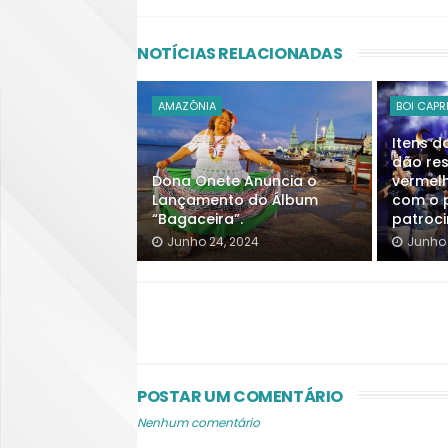
NOTÍCIAS RELACIONADAS
AMAZÔNIA
BOI CAP
Itens d
dão re
Dona Onete Anuncia o
vermel
Lançamento do Álbum
com o 
“Bagaceira”.
patroci
Junho 24, 2024
Junho 
POSTAR UM COMENTÁRIO
Nenhum comentário