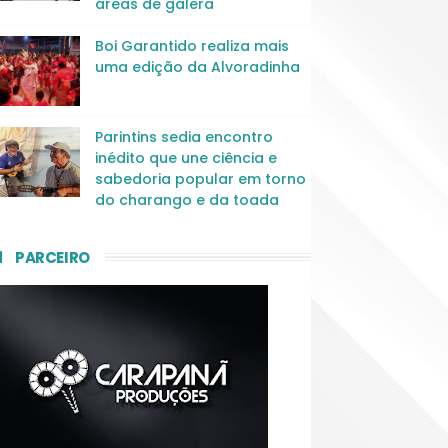
áreas de galera
Boi Garantido realiza mais
uma edição da Alvoradinha
Parintins sedia encontro
inédito que une ciência e
sabedoria popular em torno
do charango e da toada
PARCEIRO