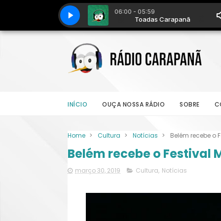
INÍCIO
OUÇA NOSSA RÁDIO
SOBRE
C
Home
>
Cultura
>
Notícias
>
Belém recebe o F
Belém recebe o Festival
março 30, 2019
Cultura
,
Notícias