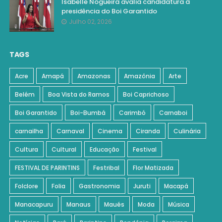
Isabelle Nogueira avalia candidatura à
presidência do Boi Garantido
Julho 02, 2026
TAGS
Acre
Amapá
Amazonas
Amazônia
Arte
Belém
Boa Vista do Ramos
Boi Caprichoso
Boi Garantido
Boi-Bumbá
Carimbó
Carnaboi
carnailha
Carnaval
Cinema
Ciranda
Culinária
Cultura
Cultural
Educação
Festival
FESTIVAL DE PARINTINS
Festribal
Flor Matizada
Folclore
Folia
Gastronomia
Juruti
Macapá
Manacapuru
Manaus
Maués
Moda
Música