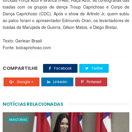
torcidas Força Azul e Branca (FAB), Raça Azul, as coreografias das
toadas com os grupos de dança Troup Caprichoso e Corpo de
Dança Caprichoso (CDC). Após o show de Arlindo Jr, quem subiu
ao palco foram o apresentador Edmundo Oran, os levantadores de
toadas da Marujada de Guerra, Gilson Matos, e Diego Brelaz.
Texto: Gerlean Brasil
Fonte: boicaprichoso.com
COMPARTILHE
Facebook
Twitter
Google +
Linkedin
Pinterest
NOTÍCIAS RELACIONADAS
AMAZONAS